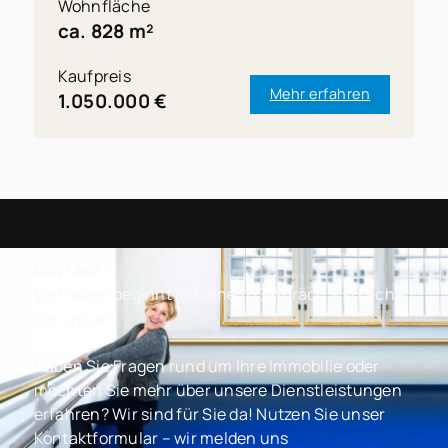
Wohnfläche
ca. 828 m²
Kaufpreis
Mehr erfahren
1.050.000 €
KONTAKT
Vertrauen beginnt mit einem Gespräch – sprechen
Sie uns an
Haben Sie Fragen rund um Ihre Immobilie oder
möchten Sie mehr über unsere Dienstleistungen
erfahren? Wir sind für Sie da! Nutzen Sie unser
Kontaktformular – wir melden uns