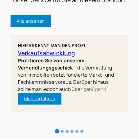
Unser Service für Sie an diesem Standort
Alle ansehen
HIER ERKENNT MAN DEN PROFI
Verkaufsabwicklung
Profitieren Sie von unserem
Verhandlungsgeschick
– die Vermittlung
von Immobilien setzt fundierte Markt- und
Fachkenntnisse voraus. Darüber hinaus
sollte man jedoch auch über genügend
Verhandlungsgeschick verfügen.
Mehr erfahren