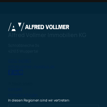
Alfred Vollmer Immobilien KG
Schloßbleiche 34
42103 Wuppertal
0202 945801
info@vollmer-moebius.de
Nach oben
Kontakt
Immobilie finden
In diesen Regionen sind wir vertreten: