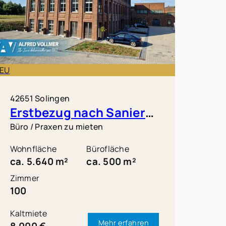
EU
42651 Solingen
Erstbezug nach Sanierung - Büros und Gewerbeflächen in Solingen zur Miete!
Büro / Praxen zu mieten
Wohnfläche
Bürofläche
ca. 5.640 m²
ca. 500 m²
Zimmer
100
Kaltmiete
Mehr erfahren
8.000 €