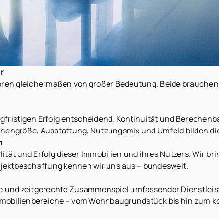
r
oren gleichermaßen von großer Bedeutung. Beide brauchen di
angfristigen Erfolg entscheidend, Kontinuität und Berechen
chengröße, Ausstattung, Nutzungsmix und Umfeld bilden die
n
ität und Erfolg dieser Immobilien und ihres Nutzers. Wir br
bjektbeschaffung kennen wir uns aus – bundesweit.
e und zeitgerechte Zusammenspiel umfassender Dienstleistu
Immobilienbereiche – vom Wohnbaugrundstück bis hin zum ko