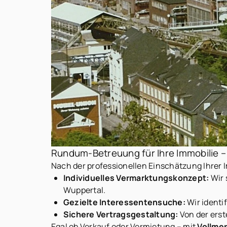
Rundum-Betreuung für Ihre Immobilie –
Nach der professionellen Einschätzung Ihrer I
Individuelles Vermarktungskonzept:
Wir 
Wuppertal.
Gezielte Interessentensuche:
Wir identi
Sichere Vertragsgestaltung:
Von der erst
Egal ob Verkauf oder Vermietung – mit
Vollme