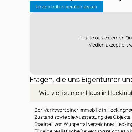
Unverbindlich beraten lassen
Inhalte aus externen Q
Medien akzeptiert 
Fragen, die uns Eigentümer und
Wie viel ist mein Haus in Heckin
Der Marktwert einer Immobilie in Heckinghau
Zustand sowie die Ausstattung des Objekts. E
Stadtteil von Wuppertal verzeichnet Hecking
Für eine realistische Bewertung reicht es n