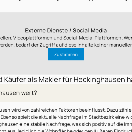
Externe Dienste / Social Media
uellen, Videoplattformen und Social-Media-Plattformen. We
werden, bedarf der Zugriff auf diese Inhalte keiner manuel
Zustimmen
 Käufer als Makler für Heckinghausen hä
ghausen wert?
sen wird von zahlreichen Faktoren beeinflusst. Dazu zählen 
benso spielt die aktuelle Nachfrage im Stadtbezirk eine wich
hausen eine stabile Nachfrage, was sich positiv auf die Im
icht aus, lediglich die Wohnfläche oder den äußeren Eindruc