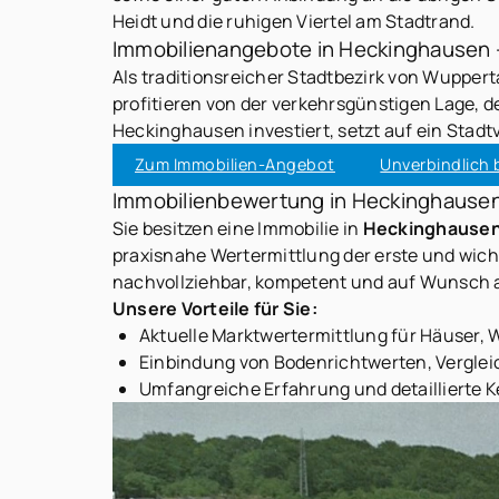
Heidt und die ruhigen Viertel am Stadtrand.
Immobilienangebote in Heckinghausen –
Als traditionsreicher Stadtbezirk von Wupperta
profitieren von der verkehrsgünstigen Lage, 
Heckinghausen investiert, setzt auf ein Stadt
Zum Immobilien-Angebot
Unverbindlich 
Immobilienbewertung in Heckinghausen –
Sie besitzen eine Immobilie in
Heckinghause
praxisnahe Wertermittlung der erste und wicht
nachvollziehbar, kompetent und auf Wunsch a
Unsere Vorteile für Sie:
Aktuelle Marktwertermittlung für Häuser
Einbindung von Bodenrichtwerten, Vergle
Umfangreiche Erfahrung und detaillierte 