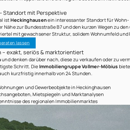
 Standort mit Perspektive
l ist
Heckinghausen
ein interessanter Standort für Woh
der Nähe zur Bundesstraße B7 und den kurzen Wegen zu den 
viertel mit gewachsener Struktur, solidem Wohnumfeld und P
beraten lassen
 exakt, seriös & marktorientiert
n
und denken darüber nach, diese zu verkaufen oder zu verm
igste Schritt. Die
Immobiliengruppe Vollmer-Möbius
biete
uch kurzfristig innerhalb von 24 Stunden.
, Wohnungen und Gewerbeobjekte in Heckinghausen
ichsangeboten, Mietspiegeln und Marktanalysen
Kenntnisse des regionalen Immobilienmarktes