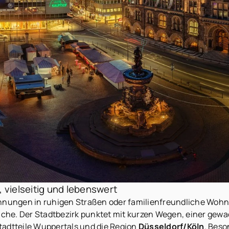
 vielseitig und lebenswert
ungen in ruhigen Straßen oder familienfreundliche Wohnqu
che. Der Stadtbezirk punktet mit kurzen Wegen, einer gewa
tadtteile Wuppertals und die Region
Düsseldorf/Köln
. Beso