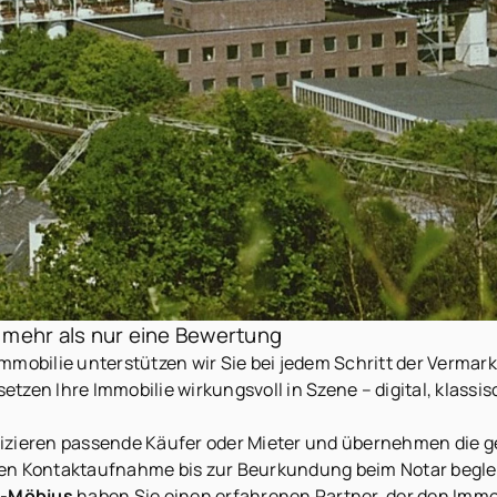
 mehr als nur eine Bewertung
mmobilie unterstützen wir Sie bei jedem Schritt der Vermar
setzen Ihre Immobilie wirkungsvoll in Szene – digital, klass
fizieren passende Käufer oder Mieter und übernehmen die 
en Kontaktaufnahme bis zur Beurkundung beim Notar beglei
r-Möbius
haben Sie einen erfahrenen Partner, der den Immo