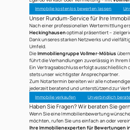
Immobilie kostenlos bewerten lassen
Unv
Unser Rundum-Service für Ihre Immobil
Nach einer professionellen Wertermittlung ers
Heckinghausen
optimal präsentiert – zielger
Dank unseres starken Netzwerks und vielfältig
Umfeld.
Die
Immobiliengruppe Vollmer-Möbius
überni
führt die Verhandlungen zuverlässig in Ihrem 
Ein Vertragsabschluss erfolgt ausschließlich 
stets unser wichtigster Ansprechpartner.
Zum Notartermin bereiten wir alle notwendige
jederzeit beratend und unterstützend zur Ver
Immobilie verkaufen
Unverbindlich berat
Haben Sie Fragen? Wir beraten Sie ger
Wenn Sie eine Immobilienbewertung wünschen
möchten, rufen Sie uns einfach an oder verei
Ihre Immobilienexperten für Bewertungen 