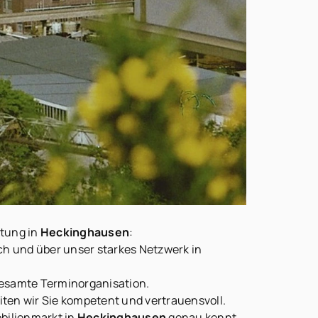
ktung in
Heckinghausen
:
isch und über unser starkes Netzwerk in
gesamte Terminorganisation.
ten wir Sie kompetent und vertrauensvoll.
bilienmarkt in
Heckinghausen
genau kennt.