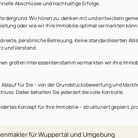
schnelle Abschlüsse und nachhaltige Erfolge.
 Vordergrund. Wir hören zu, denken mit und entwickeln gemei
rmietung oder wie wir Ihre Immobilie optimal vermarkten könn
 direkte, persönliche Betreuung. Keine standardisierten Ablä
z und Verstand.
n großen Interessentenstamm vermarkten wir Ihre Immobilie
blauf für Sie – von der Grundstücksbewertung und Marktwe
uss. Dabei behalten Sie jederzeit die volle Kontrolle.
rtes Konzept für Ihre Immobilie – strukturiert geplant, pr
lienmakler für Wuppertal und Umgebung