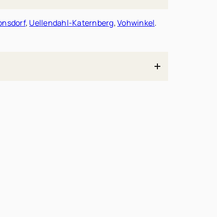
onsdorf
,
Uellendahl-Katernberg
,
Vohwinkel
.