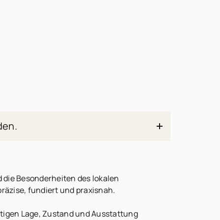
den.
nd die Besonderheiten des lokalen
räzise, fundiert und praxisnah.
chtigen Lage, Zustand und Ausstattung