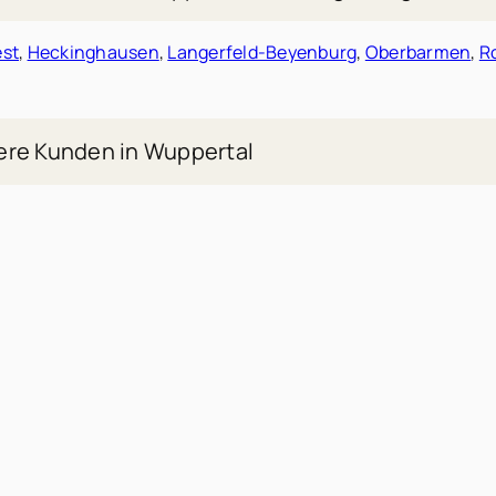
est
,
Heckinghausen
,
Langerfeld-Beyenburg
,
Oberbarmen
,
R
ere Kunden in Wuppertal