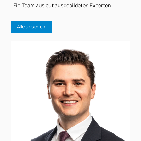
Ein Team aus gut ausgebildeten Experten
Alle ansehen
0
g