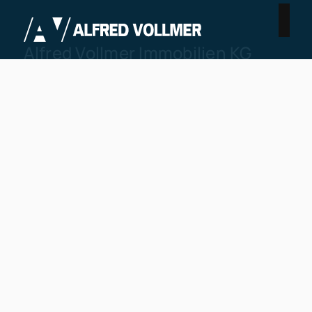
Alfred Vollmer Immobilien KG
Schloßbleiche 34
42103 Wuppertal
0202 945801
info@vollmer-moebius.de
Nach oben
Kontakt
Immobilie finden
In diesen Regionen sind wir vertreten: