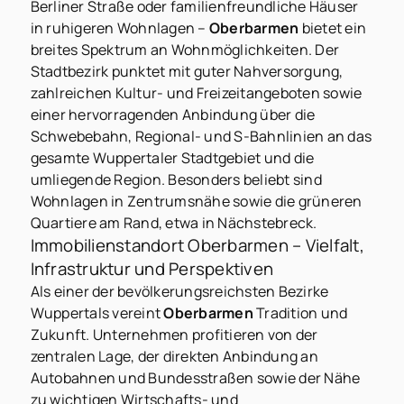
Berliner Straße oder familienfreundliche Häuser
in ruhigeren Wohnlagen –
Oberbarmen
bietet ein
breites Spektrum an Wohnmöglichkeiten. Der
Stadtbezirk punktet mit guter Nahversorgung,
zahlreichen Kultur- und Freizeitangeboten sowie
einer hervorragenden Anbindung über die
Schwebebahn, Regional- und S-Bahnlinien an das
gesamte Wuppertaler Stadtgebiet und die
umliegende Region. Besonders beliebt sind
Wohnlagen in Zentrumsnähe sowie die grüneren
Quartiere am Rand, etwa in Nächstebreck.
Immobilienstandort Oberbarmen – Vielfalt,
Infrastruktur und Perspektiven
Als einer der bevölkerungsreichsten Bezirke
Wuppertals vereint
Oberbarmen
Tradition und
Zukunft. Unternehmen profitieren von der
zentralen Lage, der direkten Anbindung an
Autobahnen und Bundesstraßen sowie der Nähe
zu wichtigen Wirtschafts- und