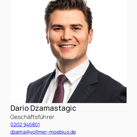
0
g
Dario Dzamastagic
Geschäftsführer
0202 945801
dzama@vollmer-moebius.de