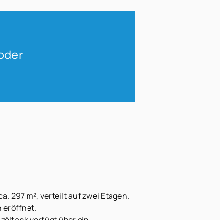
 oder
. 297 m², verteilt auf zwei Etagen.
 eröffnet.
zöltank verfügt über ein