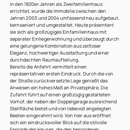
in den 1820er Jahren als Zweifamilienhaus
errichtet, wurde die Immobilie zwischen den
Jahren 2003 und 2004 umfassend neu aufgebaut,
kernsaniert und umgestaltet. Heute präsentiert
sie sich als großzügiges Einfamilienhaus mit
separater Einliegerwohnung und überzeugt durch
eine gelungene Kombination aus zeitloser
Eleganz, hochwertiger Ausstattung und einer
durchdachten Raumaufteilung.
Bereits die Anfahrt vermittelt einen
repräsentativen ersten Eindruck. Durch die von
der Straße zurückversetzte Lage genießt das
Anwesen ein hohes Maß an Privatsphäre. Die
Zufahrt führt auf einen großzügig gestalteten
Vorhof, der neben der Doppelgarage ausreichend
Stellfläche bietet und von liebevoll angelegten
Beeten eingerahmt wird. Von hier aus eröffnet
sich ein eindrucksvoller Blick auf die stilvolle
Fassade des Hauses, die den besonderen