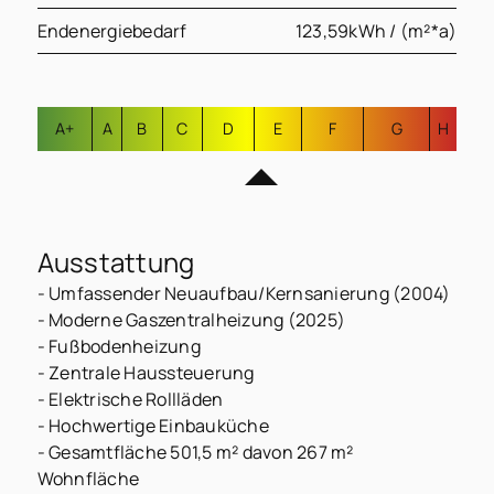
Endenergiebedarf
123,59kWh / (m²*a)
A+
A
B
C
D
E
F
G
H
Ausstattung
- Umfassender Neuaufbau/Kernsanierung (2004)
- Moderne Gaszentralheizung (2025)
- Fußbodenheizung
- Zentrale Haussteuerung
- Elektrische Rollläden
- Hochwertige Einbauküche
- Gesamtfläche 501,5 m² davon 267 m²
Wohnfläche