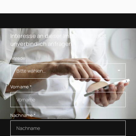
Interesse an dieser Immobilie? Jetzt
unverbindlich anfragen.
Anrede
Vorname
*
Nachname
*