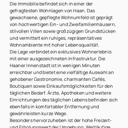
Die Immobilie befindet sich in einer der
gefragtesten Wohnlagen von Haan. Das
gewachsene, gepflegte Wohnumfeld ist geprägt
von hochwertigen Ein- und Zweifamilienhäusern,
stilvollen Villen sowie großzügigen Grundstücken
und vermittelt ein ruhiges, repräsentatives
Wohnambiente mit hoher Lebensqualität.
Die Lage verbindet ein exklusives Wohnerlebnis
mit einer ausgezeichneten Infrastruktur. Die
Haaner Innenstadt ist in wenigen Minuten
erreichbar und bietet eine vielfältige Auswahl an
gehobener Gastronomie, charmanten Cafés,
Boutiquen sowie Einkaufsmöglichkeiten für den
täglichen Bedarf. Ärzte, Apotheken und weitere
Einrichtungen des täglichen Lebens befinden sich
ebenfalls in komfortabler Entfernung und
gewährleisten kurze Wege.
Besonders hervorzuheben ist der hohe Freizeit-
und Erholungswert der Umgebung. Weitläufige