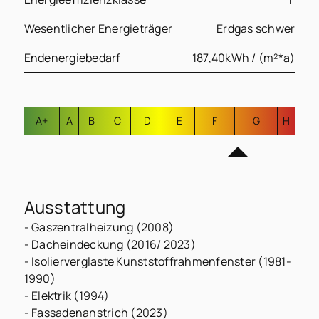
Wesentlicher Energieträger
Erdgas schwer
Endenergiebedarf
187,40kWh / (m²*a)
A+
A
B
C
D
E
F
G
H
Ausstattung
- Gaszentralheizung (2008)
- Dacheindeckung (2016/ 2023)
- Isolierverglaste Kunststoffrahmenfenster (1981-
1990)
- Elektrik (1994)
- Fassadenanstrich (2023)