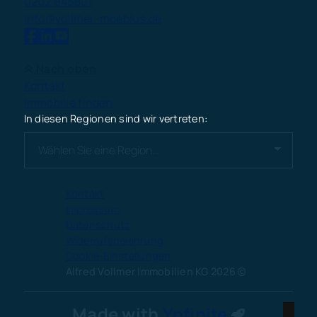
0202 945801
info@vollmer-moebius.de
Nach oben
Kontakt
Immobilie finden
In diesen Regionen sind wir vertreten:
Kontakt
Impressum
Datenschutz
Widerrufsbelehrung
Cookie-Einstellungen
Alfred Vollmer Immobilien KG 2026
Made with
Ynfinite