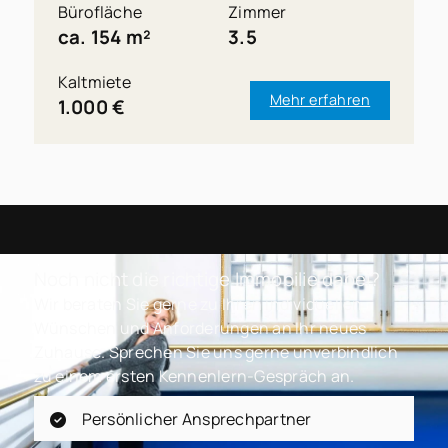
Bürofläche
Zimmer
ca. 154 m²
3.5
Kaltmiete
Mehr erfahren
1.000 €
Noch nicht die richtige Immobilie dabei?
Wir beraten Sie gerne zu Ihren individuellen
Wünschen und Anforderungen an Ihr neues
Zuhause. Sprechen Sie uns gerne unverbindlich
zu einem ersten Kennenlern-Gespräch an.
Persönlicher Ansprechpartner