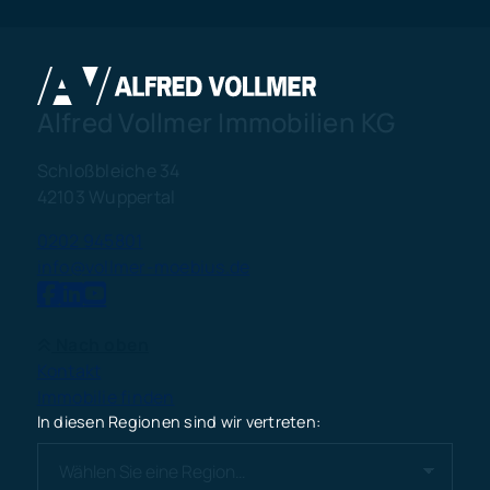
Alfred Vollmer Immobilien KG
Schloßbleiche 34
42103 Wuppertal
0202 945801
info@vollmer-moebius.de
Nach oben
Kontakt
Immobilie finden
In diesen Regionen sind wir vertreten: