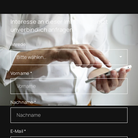
Interesse an dieser Immobilie? Jetzt
unverbindlich anfragen.
Anrede
Vorname
*
Nachname
*
E-Mail
*