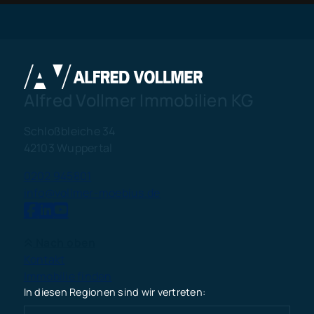
Alfred Vollmer Immobilien KG
Schloßbleiche 34
42103 Wuppertal
0202 945801
info@vollmer-moebius.de
Nach oben
Kontakt
Immobilie finden
In diesen Regionen sind wir vertreten: