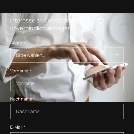
Interesse an dieser Immobilie? Jetzt
unverbindlich anfragen.
Anrede
Vorname
*
Nachname
*
E-Mail
*