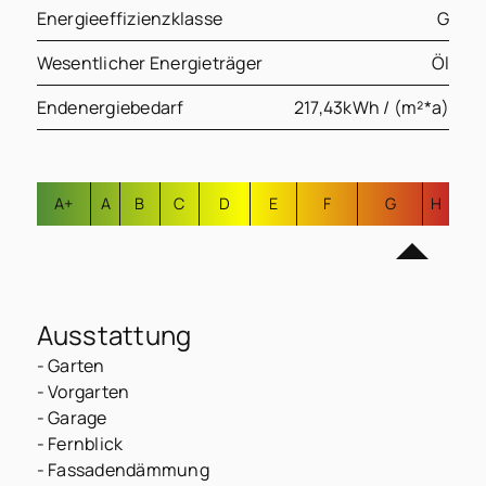
Energieeffizienzklasse
G
Wesentlicher Energieträger
Öl
Endenergiebedarf
217,43kWh / (m²*a)
A+
A
B
C
D
E
F
G
H
Ausstattung
- Garten
- Vorgarten
- Garage
- Fernblick
- Fassadendämmung